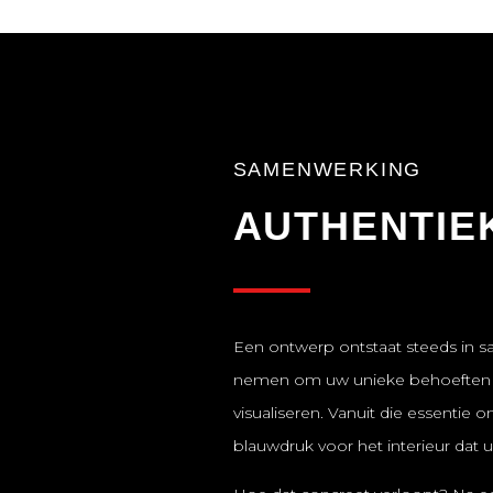
SAMENWERKING
naar je
Hele fijne ervaring. Duidel
AUTHENTIE
n
om te kijken, te beslisse
na en geeft eerlijk voor-
materialen.
Een ontwerp ontstaat steeds in sa
ON GOOGLE
nemen om uw unieke behoeften in
INGE LOYEZ
visualiseren. Vanuit die essentie 
blauwdruk voor het interieur dat u