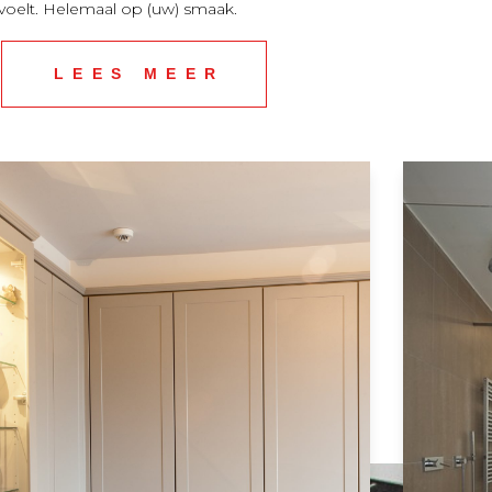
voelt.
Helemaal
op (uw) smaak.
LEES MEER