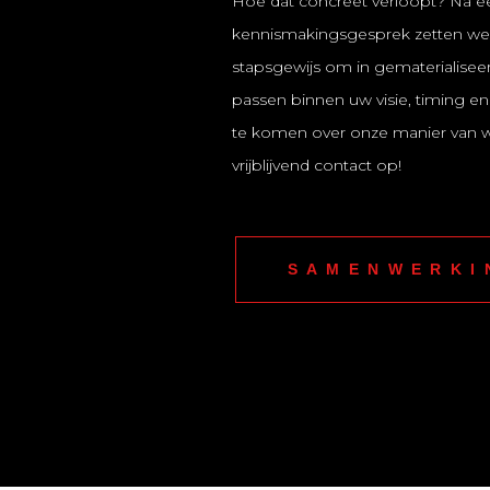
Hoe dat concreet verloopt?
Na ee
kennismakingsgesprek zetten we 
stapsgewijs om in gematerialisee
passen binnen uw visie, timing 
te komen over onze manier van 
vrijblijvend contact op!
SAMENWERKI